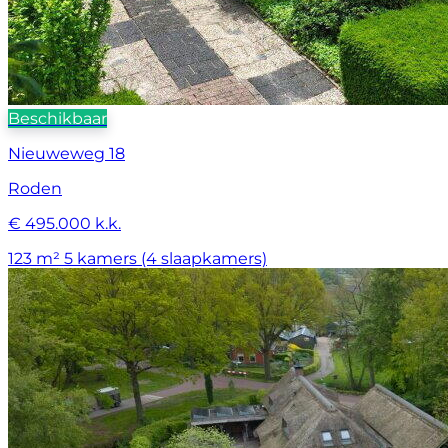
Beschikbaar
Nieuweweg 18
Roden
€ 495.000 k.k.
123 m²
5 kamers (4 slaapkamers)