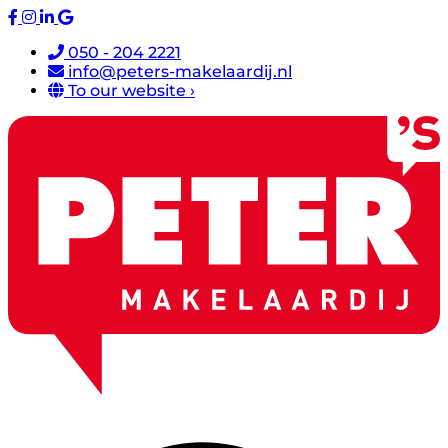
050 - 204 2221
info@peters-makelaardij.nl
To our website ›