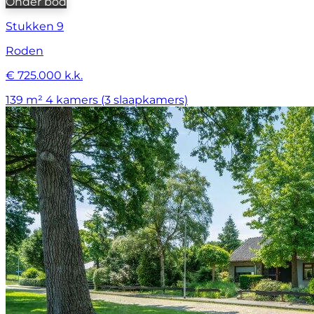
Onder bod
Stukken 9
Roden
€ 725.000 k.k.
139 m²
4 kamers (3 slaapkamers)