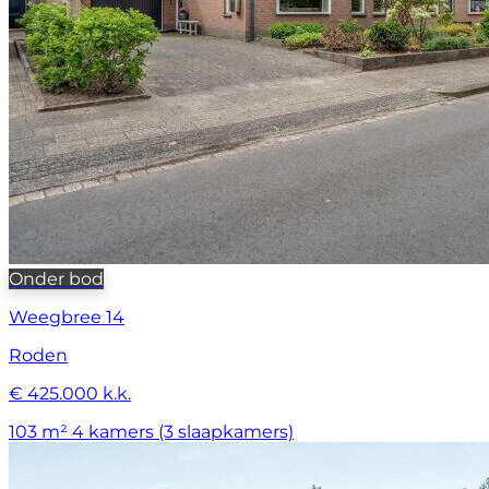
Onder bod
Weegbree 14
Roden
€ 425.000 k.k.
103 m²
4 kamers (3 slaapkamers)