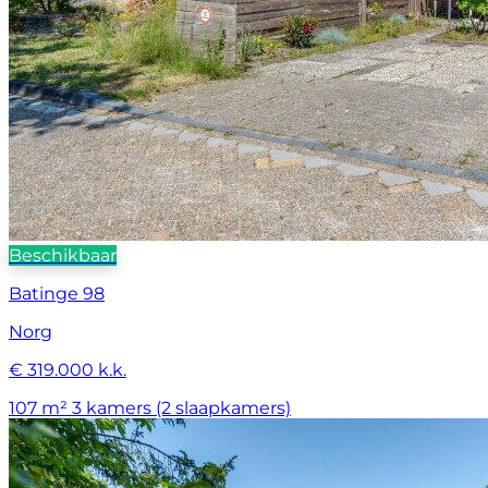
Beschikbaar
Batinge 98
Norg
€ 319.000 k.k.
107 m²
3 kamers (2 slaapkamers)