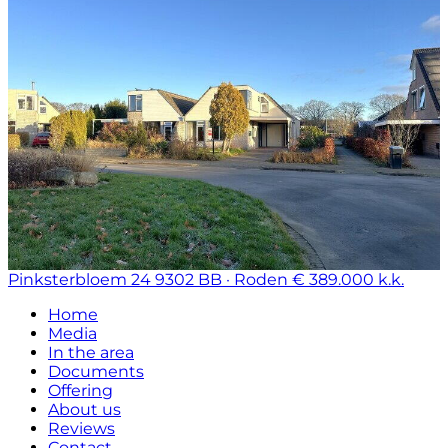
Pinksterbloem 24
9302 BB · Roden
€ 389.000 k.k.
Home
Media
In the area
Documents
Offering
About us
Reviews
Contact