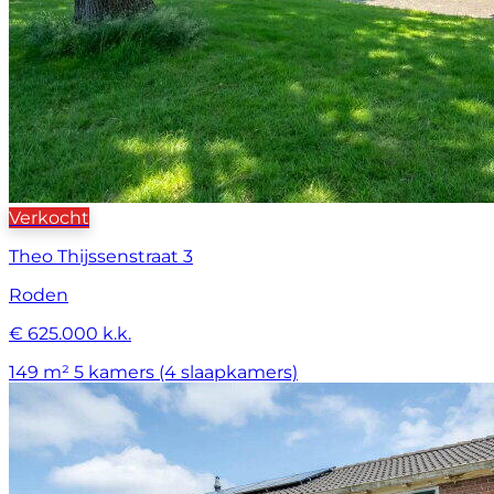
Verkocht
Theo Thijssenstraat 3
Roden
€ 625.000 k.k.
149 m²
5 kamers (4 slaapkamers)