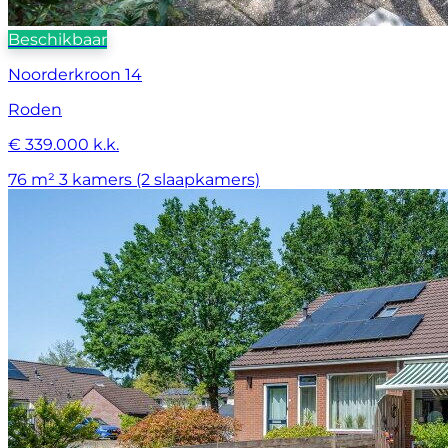
Beschikbaar
Noorderkroon 14
Roden
€ 339.000 k.k.
76 m²
3 kamers (2 slaapkamers)