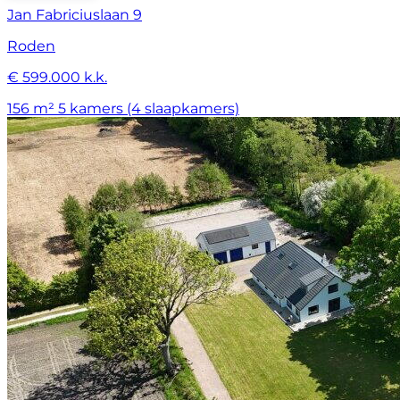
Jan Fabriciuslaan 9
Roden
€ 599.000 k.k.
156 m²
5 kamers (4 slaapkamers)